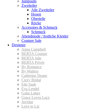
Jumpsuits
Zweiteiler
Alle Zweiteiler
Hosen
Oberteile
Röcke
Accesoires & Schmuck
Schmuck
Abendmode / festliche Kleider
Couture Sale
Designer
Anna Campbell
BERTA Couture
BERTA jolie
BERTA Privée
By Romance
By Watters
Catherine Deane
Cizzy Bridal
Elie Saab
Eva Lendel
Galia Lahav
Grace Loves Lace
Juvelan
Love to Liz