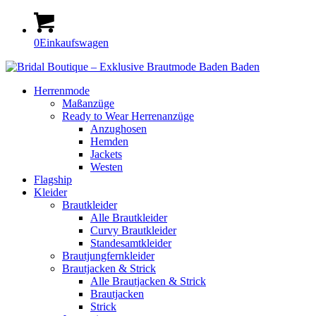
0
Einkaufswagen
Herrenmode
Maßanzüge
Ready to Wear Herrenanzüge
Anzughosen
Hemden
Jackets
Westen
Flagship
Kleider
Braut­kleider
Alle Brautkleider
Curvy Braut­kleider
Standesamt­­­kleider
Braut­jungfern­kleider
Braut­jacken & Strick
Alle Brautjacken & Strick
Braut­jacken
Strick