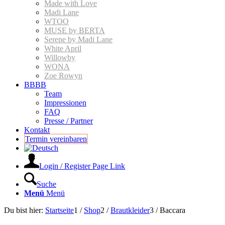
Made with Love
Madi Lane
WTOO
MUSE by BERTA
Serene by Madi Lane
White April
Willowby
WONA
Zoe Rowyn
BBBB
Team
Impressionen
FAQ
Presse / Partner
Kontakt
Termin vereinbaren
Login / Register Page Link
Suche
Menü
Menü
Du bist hier:
Startseite
1
/
Shop
2
/
Braut­kleider
3
/
Baccara