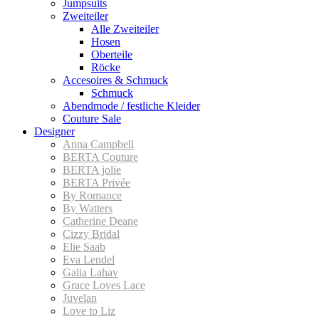
Jumpsuits
Zweiteiler
Alle Zweiteiler
Hosen
Oberteile
Röcke
Accesoires & Schmuck
Schmuck
Abendmode / festliche Kleider
Couture Sale
Designer
Anna Campbell
BERTA Couture
BERTA jolie
BERTA Privée
By Romance
By Watters
Catherine Deane
Cizzy Bridal
Elie Saab
Eva Lendel
Galia Lahav
Grace Loves Lace
Juvelan
Love to Liz