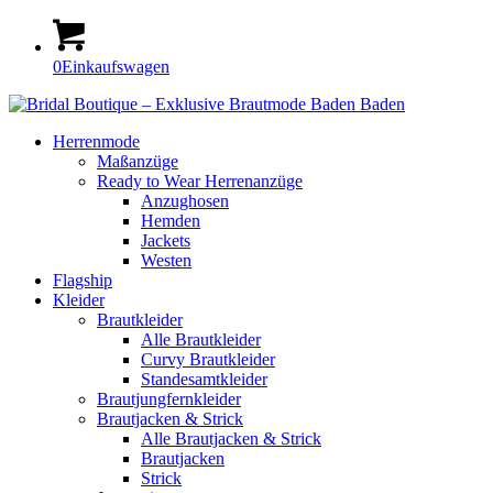
0
Einkaufswagen
Herrenmode
Maßanzüge
Ready to Wear Herrenanzüge
Anzughosen
Hemden
Jackets
Westen
Flagship
Kleider
Braut­kleider
Alle Brautkleider
Curvy Braut­kleider
Standesamt­­­kleider
Braut­jungfern­kleider
Braut­jacken & Strick
Alle Brautjacken & Strick
Braut­jacken
Strick