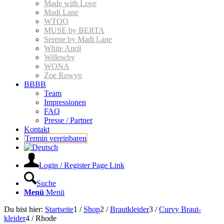
Made with Love
Madi Lane
WTOO
MUSE by BERTA
Serene by Madi Lane
White April
Willowby
WONA
Zoe Rowyn
BBBB
Team
Impressionen
FAQ
Presse / Partner
Kontakt
Termin vereinbaren
Login / Register Page Link
Suche
Menü
Menü
Du bist hier:
Startseite
1
/
Shop
2
/
Braut­kleider
3
/
Curvy Braut­
kleider
4
/
Rhode