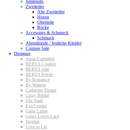
Jumpsuits
Zweiteiler
Alle Zweiteiler
Hosen
Oberteile
Röcke
Accesoires & Schmuck
Schmuck
Abendmode / festliche Kleider
Couture Sale
Designer
Anna Campbell
BERTA Couture
BERTA jolie
BERTA Privée
By Romance
By Watters
Catherine Deane
Cizzy Bridal
Elie Saab
Eva Lendel
Galia Lahav
Grace Loves Lace
Juvelan
Love to Liz