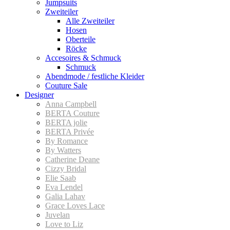
Jumpsuits
Zweiteiler
Alle Zweiteiler
Hosen
Oberteile
Röcke
Accesoires & Schmuck
Schmuck
Abendmode / festliche Kleider
Couture Sale
Designer
Anna Campbell
BERTA Couture
BERTA jolie
BERTA Privée
By Romance
By Watters
Catherine Deane
Cizzy Bridal
Elie Saab
Eva Lendel
Galia Lahav
Grace Loves Lace
Juvelan
Love to Liz