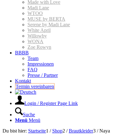
Made with Love
Madi Lane
WTOO
MUSE by BERTA
Serene by Madi Lane
White April
Willowby
WONA
Zoe Rowyn
BBBB
Team
Impressionen
FAQ
Presse / Partner
Kontakt
Termin vereinbaren
Login / Register Page Link
Suche
Menü
Menü
Du bist hier:
Startseite
1
/
Shop
2
/
Braut­kleider
3
/
Naya