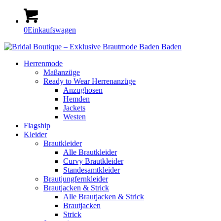
0
Einkaufswagen
Herrenmode
Maßanzüge
Ready to Wear Herrenanzüge
Anzughosen
Hemden
Jackets
Westen
Flagship
Kleider
Braut­kleider
Alle Brautkleider
Curvy Braut­kleider
Standesamt­­­kleider
Braut­jungfern­kleider
Braut­jacken & Strick
Alle Brautjacken & Strick
Braut­jacken
Strick