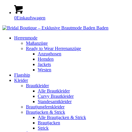
0
Einkaufswagen
Herrenmode
Maßanzüge
Ready to Wear Herrenanzüge
Anzughosen
Hemden
Jackets
Westen
Flagship
Kleider
Braut­kleider
Alle Brautkleider
Curvy Braut­kleider
Standesamt­­­kleider
Braut­jungfern­kleider
Braut­jacken & Strick
Alle Brautjacken & Strick
Braut­jacken
Strick