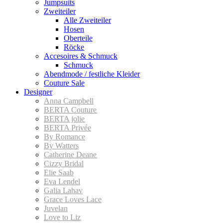
Jumpsuits
Zweiteiler
Alle Zweiteiler
Hosen
Oberteile
Röcke
Accesoires & Schmuck
Schmuck
Abendmode / festliche Kleider
Couture Sale
Designer
Anna Campbell
BERTA Couture
BERTA jolie
BERTA Privée
By Romance
By Watters
Catherine Deane
Cizzy Bridal
Elie Saab
Eva Lendel
Galia Lahav
Grace Loves Lace
Juvelan
Love to Liz