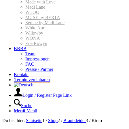
Made with Love
Madi Lane
WTOO
MUSE by BERTA
Serene by Madi Lane
White April
Willowby
WONA
Zoe Rowyn
BBBB
Team
Impressionen
FAQ
Presse / Partner
Kontakt
Termin vereinbaren
Login / Register Page Link
Suche
Menü
Menü
Du bist hier:
Startseite
1
/
Shop
2
/
Braut­kleider
3
/
Kioto