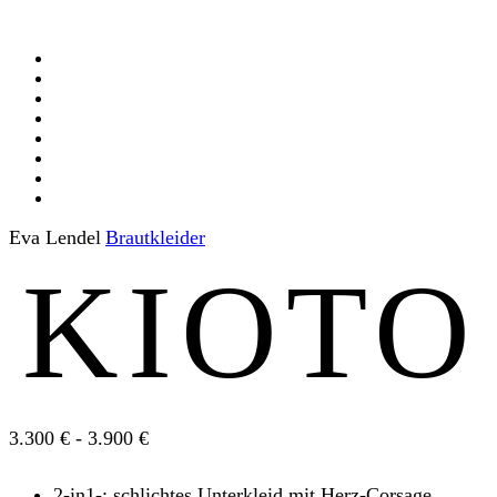
Eva Lendel
Braut­kleider
KIOTO
3.300 € - 3.900 €
2-in1-: schlichtes Unterkleid mit Herz-Corsage