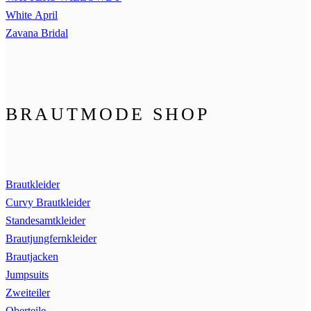
White April
Zavana Bridal
BRAUTMODE SHOP
Brautkleider
Curvy Brautkleider
Standesamtkleider
Brautjungfernkleider
Brautjacken
Jumpsuits
Zweiteiler
Oberteile