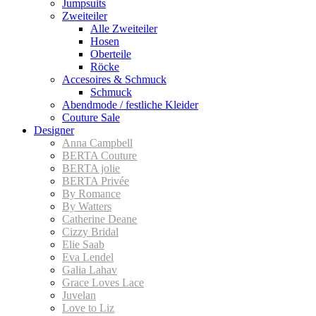
Jumpsuits
Zweiteiler
Alle Zweiteiler
Hosen
Oberteile
Röcke
Accesoires & Schmuck
Schmuck
Abendmode / festliche Kleider
Couture Sale
Designer
Anna Campbell
BERTA Couture
BERTA jolie
BERTA Privée
By Romance
By Watters
Catherine Deane
Cizzy Bridal
Elie Saab
Eva Lendel
Galia Lahav
Grace Loves Lace
Juvelan
Love to Liz