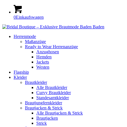
0
Einkaufswagen
Herrenmode
Maßanzüge
Ready to Wear Herrenanzüge
Anzughosen
Hemden
Jackets
Westen
Flagship
Kleider
Braut­kleider
Alle Brautkleider
Curvy Braut­kleider
Standesamt­­­kleider
Braut­jungfern­kleider
Braut­jacken & Strick
Alle Brautjacken & Strick
Braut­jacken
Strick