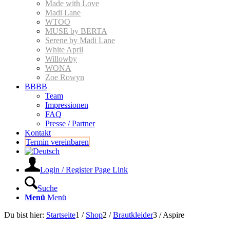
Made with Love
Madi Lane
WTOO
MUSE by BERTA
Serene by Madi Lane
White April
Willowby
WONA
Zoe Rowyn
BBBB
Team
Impressionen
FAQ
Presse / Partner
Kontakt
Termin vereinbaren
Login / Register Page Link
Suche
Menü
Menü
Du bist hier:
Startseite
1
/
Shop
2
/
Braut­kleider
3
/
Aspire