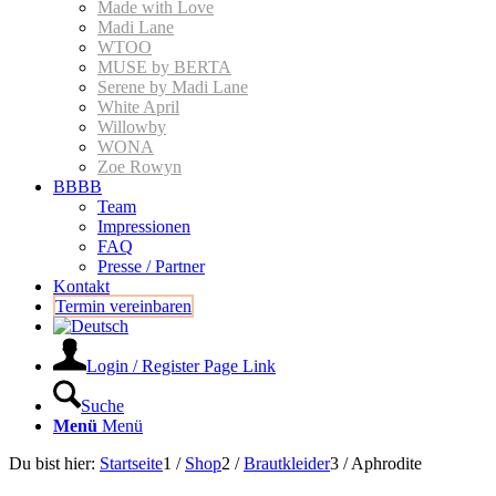
Made with Love
Madi Lane
WTOO
MUSE by BERTA
Serene by Madi Lane
White April
Willowby
WONA
Zoe Rowyn
BBBB
Team
Impressionen
FAQ
Presse / Partner
Kontakt
Termin vereinbaren
Login / Register Page Link
Suche
Menü
Menü
Du bist hier:
Startseite
1
/
Shop
2
/
Braut­kleider
3
/
Aphrodite