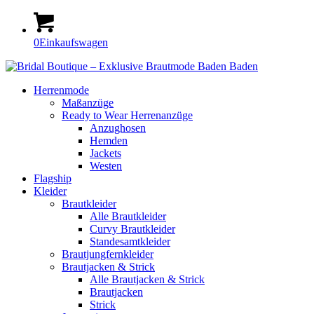
0
Einkaufswagen
Herrenmode
Maßanzüge
Ready to Wear Herrenanzüge
Anzughosen
Hemden
Jackets
Westen
Flagship
Kleider
Braut­kleider
Alle Brautkleider
Curvy Braut­kleider
Standesamt­­­kleider
Braut­jungfern­kleider
Braut­jacken & Strick
Alle Brautjacken & Strick
Braut­jacken
Strick