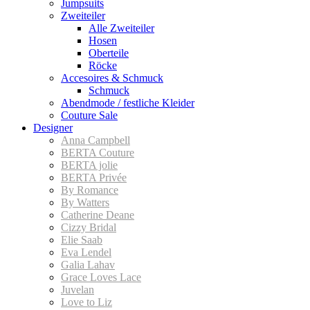
Jumpsuits
Zweiteiler
Alle Zweiteiler
Hosen
Oberteile
Röcke
Accesoires & Schmuck
Schmuck
Abendmode / festliche Kleider
Couture Sale
Designer
Anna Campbell
BERTA Couture
BERTA jolie
BERTA Privée
By Romance
By Watters
Catherine Deane
Cizzy Bridal
Elie Saab
Eva Lendel
Galia Lahav
Grace Loves Lace
Juvelan
Love to Liz